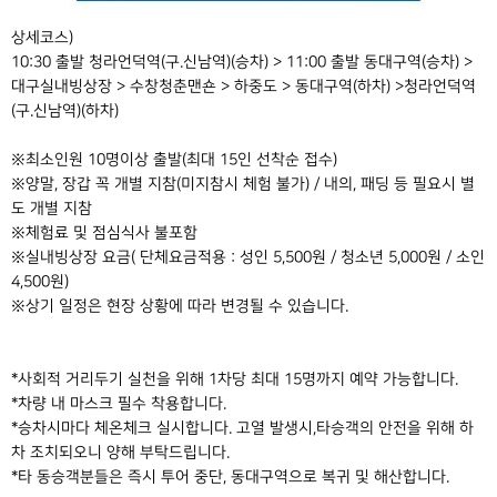
상세코스)
10:30 출발 청라언덕역(구.신남역)(승차) > 11:00 출발 동대구역(승차) >
대구실내빙상장 > 수창청춘맨숀 > 하중도 > 동대구역(하차) >청라언덕역
(구.신남역)(하차)
※최소인원 10명이상 출발(최대 15인 선착순 접수)
※양말, 장갑 꼭 개별 지참(미지참시 체험 불가) / 내의, 패딩 등 필요시 별
도 개별 지참
※체험료 및 점심식사 불포함
※실내빙상장 요금( 단체요금적용 : 성인 5,500원 / 청소년 5,000원 / 소인
4,500원)
※상기 일정은 현장 상황에 따라 변경될 수 있습니다.
*사회적 거리두기 실천을 위해 1차당 최대 15명까지 예약 가능합니다.
*차량 내 마스크 필수 착용합니다.
*승차시마다 체온체크 실시합니다. 고열 발생시,타승객의 안전을 위해 하
차 조치되오니 양해 부탁드립니다.
*타 동승객분들은 즉시 투어 중단, 동대구역으로 복귀 및 해산합니다.