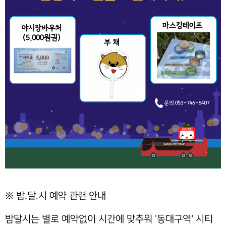
※ 밤.달.시 예약 관련 안내
밤달시는 별로 예약없이 시간에 맞추워 '동대구역' 시티