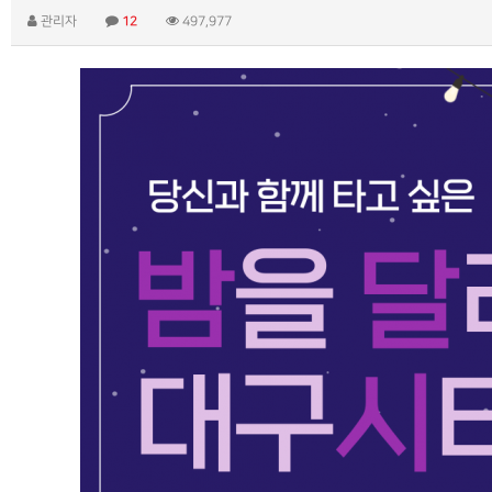
관리자
12
497,977