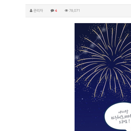
관리자
4
78,071