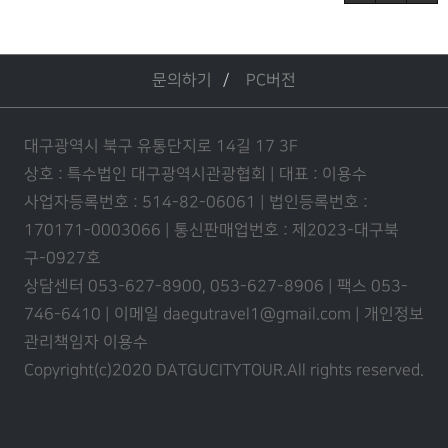
문의하기
PC버전
대구광역시 북구 유통단지로 14길 17 3F
상호 : 특수법인 대구광역시관광협회 | 대표 : 이용수
사업자등록번호 : 514-82-06061 | 법인등록번호 :
170171-0003066 | 통신판매업번호 : 제2023-대구북
구-0927호
상담센터 053-627-8900, 053-627-8906 | 팩스 053-
746-6410 | 이메일 daegutravel1@gmail.com | 개인정보
관리책임자 이용수
Copyright(c)2020 DATGUCITYTOUR.
All rights reserved.