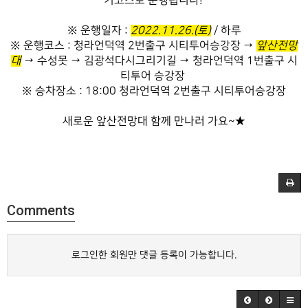
기코스로 운행됩니다!
※ 운행일자 :
2022.11.26.(토)
/ 하루
※ 운행코스 : 청라언덕역 2번출구 시티투어승강장
→
앞산전망
대
→ 수성못 → 김광석다시그리기길 → 청라언덕역 1번출구 시
티투어 승강장
※ 승차장소 :
18:00 청라언덕역 2번출구 시티투어승강장
새로운 앞산전망대 함께 만나러 가요~★
Comments
로그인한 회원만 댓글 등록이 가능합니다.