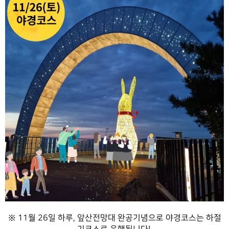
※ 11월 26일 하루, 앞산전망대 완공기념으로 야경코스는 하절