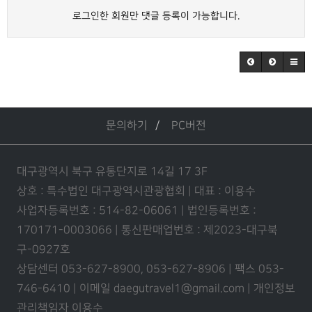
로그인한 회원만 댓글 등록이 가능합니다.
문의하기
PC버전
대구광역시 북구 유통단지로 14길 17 3F
상호 : 특수법인 대구광역시관광협회 | 대표 : 이용수
사업자등록번호 : 514-82-06061 | 법인등록번호 :
170171-0003066 | 통신판매업번호 : 제2023-대구북
구-0927호
상담센터 053-627-8900, 053-627-8906 | 팩스 053-
746-6410 | 이메일 daegutravel1@gmail.com | 개인정보
관리책임자 이용수