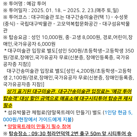
※ 투어명 : 예감 투어
※ 투어일자 : 2025. 01. 18. ~ 2025. 2. 23.(매주 토,일)
※ 투어코스 : 대구미술관 또는 대구간송미술관(택 1) - 수성못
(중식) - 국립대구박물관 - 고모역복합문화공간 - 대구섬유박물
관
※ 탑승요금 : 성인 10,000원, 중·고생 8,000원, 경로,어린이,장
애인,국가유공자 6,000원
* 대구미술관 입장료 별도[성인 500원/초등학생~고등학생 350
원/경로,장애인,국가유공자 무료(신분증, 장애인등록증, 국가유
공자증 지참)]
대구간송미술관 입장료 별도[성인 4,200원/초등학생~고등학
생 2,100원/경로,장애인,국가유공자 무료(신분증, 장애인등록증,
국가유공자증 지참)]
상기 표기된 대구미술관, 대구간송미술관 입장료는 '예감 투어
탑승객' 대상 할인 금액으로 매표소에 대구시티투어 탑승권 제시
필수
1인당 현금 5,
* 섬유박물관 체험료(양말목트레이 만들기) 별도 (
000원/현장에서 가이드에게 지불
)
양말목트레이
만들기
필수 참여
*
​
탑승장소 : 09:30 청라언덕역 2번 출구 50m 앞 시티투어 승
※