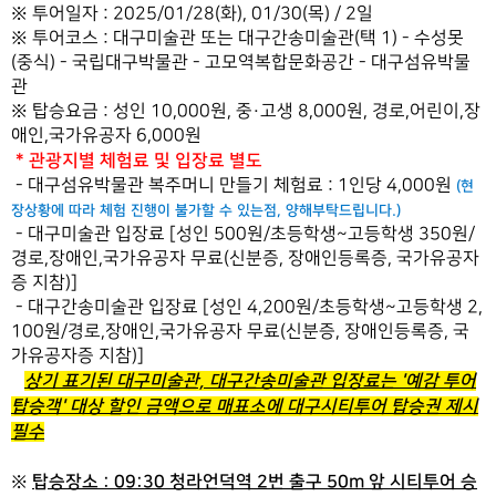
※ 투어일자 : 2025/01/28(화), 01/30(목) / 2일
※ 투어코스 : 대구미술관 또는 대구간송미술관(택 1) - 수성못
(중식) - 국립대구박물관 - 고모역복합문화공간 - 대구섬유박물
관
※ 탑승요금 : 성인 10,000원, 중·고생 8,000원, 경로,어린이,장
애인,국가유공자 6,000원
* 관광지별 체험료 및 입장료 별도
- 대구섬유박물관 복주머니 만들기 체험료 : 1인당 4,000원
(현
장상황에 따라 체험 진행이 불가할 수 있는점, 양해부탁드립니다.)
- 대구미술관 입장료 [성인 500원/초등학생~고등학생 350원/
경로,장애인,국가유공자 무료(신분증, 장애인등록증, 국가유공자
증 지참)]
- 대구간송미술관 입장료 [성인 4,200원/초등학생~고등학생 2,
100원/경로,장애인,국가유공자 무료(신분증, 장애인등록증, 국
가유공자증 지참)]
상기 표기된 대구미술관, 대구간송미술관 입장료는 '예감 투어
탑승객' 대상 할인 금액으로 매표소에 대구시티투어 탑승권 제시
필수
​
탑승장소 : 09:30 청라언덕역 2번 출구 50m 앞 시티투어 승
※