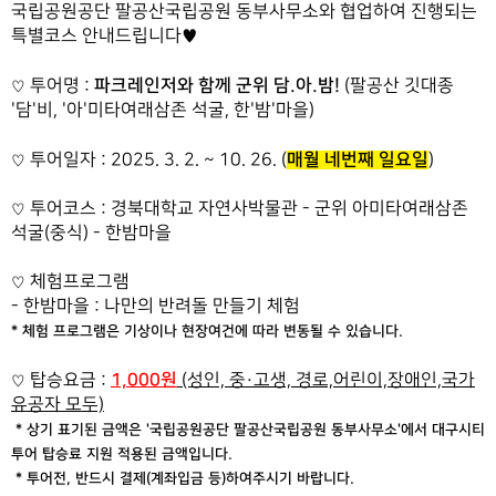
국립공원공단 팔공산국립공원 동부사무소와 협업하여 진행되는
특별코스 안내드립니다♥
파크레인저와 함께 군위 담.아.밤!
투어명 :
(팔공산 깃대종
♡
'담'비, '아'미타여래삼존 석굴, 한'밤'마을)
매월 네번째 일요일
투어일자 : 2025. 3. 2. ~ 10. 26. (
)
♡
투어코스 :
경북대학교 자연사박물관 - 군위 아미타여래삼존
♡
석굴(중식) - 한밤마을
체험프로그램
♡
- 한밤마을 : 나만의 반려돌 만들기 체험
* 체험 프로그램은 기상이나 현장여건에 따라 변동될 수 있습니다.
1,000원
탑승요금 :
(성인, 중·고생, 경로,어린이,장애인,국가
♡
유공자 모두)
* 상기 표기된 금액은 '국립공원공단 팔공산국립공원 동부사무소'에서 대구시티
투어 탑승료 지원 적용된 금액입니다.
* 투어전, 반드시 결제(계좌입금 등)하여주시기 바랍니다.