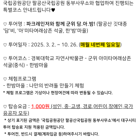
국립공원공단 팔공산국립공원 동부사무소와 협업하여 진행되는
특별코스 안내드립니다♥
파크레인저와 함께 군위 담.아.밤!
투어명 :
(팔공산 깃대종
♡
'담'비, '아'미타여래삼존 석굴, 한'밤'마을)
매월 네번째 일요일
투어일자 : 2025. 3. 2. ~ 10. 26. (
)
♡
투어코스 :
경북대학교 자연사박물관 - 군위 아미타여래삼존
♡
석굴(중식) - 한밤마을
체험프로그램
♡
- 한밤마을 : 나만의 반려돌 만들기 체험
* 체험 프로그램은 기상이나 현장여건에 따라 변동될 수 있습니다.
1,000원
탑승요금 :
(성인, 중·고생, 경로,어린이,장애인,국가
♡
유공자 모두)
* 상기 표기된 금액은 '국립공원공단 팔공산국립공원 동부사무소'에서 대구시티
투어 탑승료 지원 적용된 금액입니다.
* 투어전, 반드시 결제(계좌입금 등)하여주시기 바랍니다.