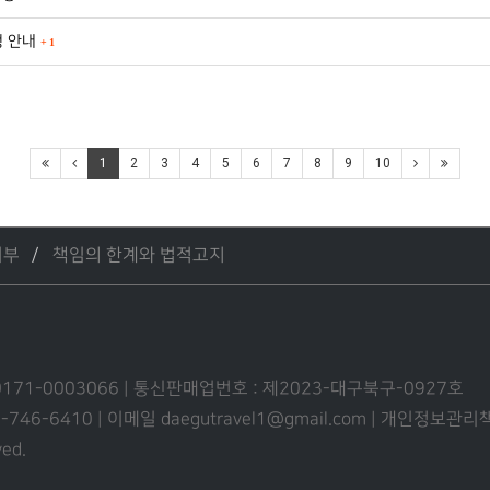
행 안내
+
1
1
2
3
4
5
6
7
8
9
10
거부
책임의 한계와 법적고지
0171-0003066 | 통신판매업번호 : 제2023-대구북구-0927호
53-746-6410 | 이메일 daegutravel1@gmail.com | 개인정보
ved.