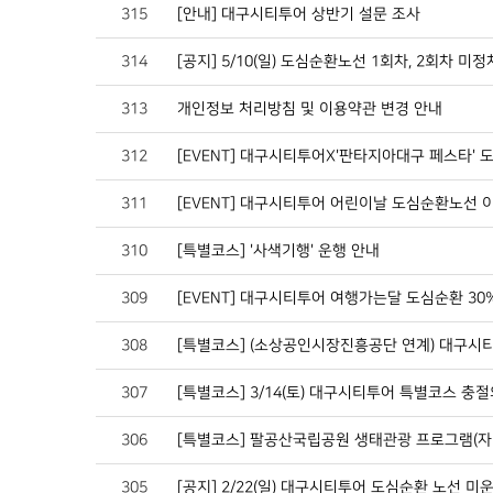
315
[안내] 대구시티투어 상반기 설문 조사
314
[공지] 5/10(일) 도심순환노선 1회차, 2회차 미
313
개인정보 처리방침 및 이용약관 변경 안내
312
[EVENT] 대구시티투어X'판타지아대구 페스타'
311
[EVENT] 대구시티투어 어린이날 도심순환노선 
310
[특별코스] '사색기행' 운행 안내
309
[EVENT] 대구시티투어 여행가는달 도심순환 3
308
[특별코스] (소상공인시장진흥공단 연계) 대구시티
307
[특별코스] 3/14(토) 대구시티투어 특별코스 충절
306
[특별코스] 팔공산국립공원 생태관광 프로그램(자.체
305
[공지] 2/22(일) 대구시티투어 도심순환 노선 미