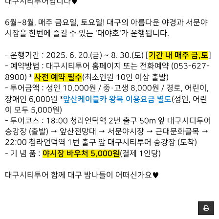
대구시티투어입니다♥
6월~8월, 매주 금요일, 토요일! 대구의 아름다운 야경과 서문야
시장을 한번에 즐길 수 있는 '대야호'가 운행됩니다.
기간 내 매주 금,토
- 운행기간 : 2025. 6. 20.(금) ~ 8. 30.(토) [
]
- 예약방법 : 대구시티투어 홈페이지 또는 전화예약 (053-627-
사전 예약 필수
8900) *
(최소인원 10인 이상 출발)
- 투어금액 : 성인 10,000원 / 중·고생 8,000원 / 경로, 어린이,
앞산케이블카 왕복 이용요금 별도
장애인 6,000원 *
(성인, 어린
이 모두 5,000원)
- 투어코스 : 18:00 청라언덕역 2번 출구 50m 앞 대구시티투어
승강장 (출발) → 앞산전망대
→ 서문야시장
→ 근대문화골목
→
22:00 청라언덕역 1번 출구 앞 대구시티투어 승강장 (도착)
야시장 바우처 5,000원
- 기 념 품 :
(결제 1인당)
대구시티투어 함께 대구 밤나들이 어떠신가요♥