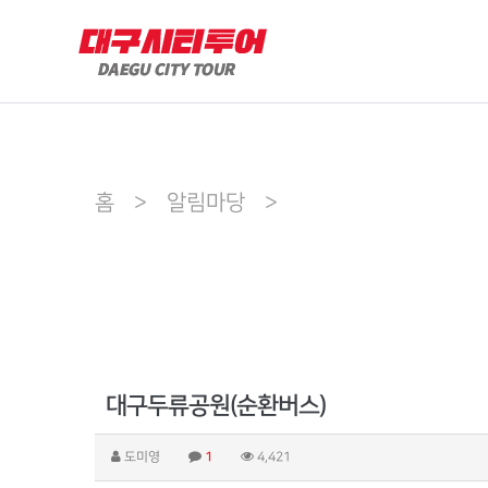
홈 > 알림마당 >
대구두류공원(순환버스)
도미영
1
4,421