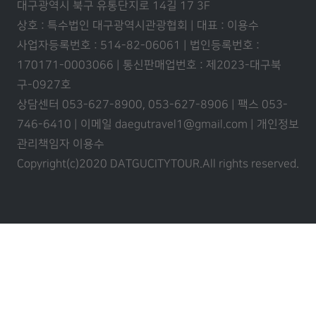
대구광역시 북구 유통단지로 14길 17 3F
상호 : 특수법인 대구광역시관광협회 | 대표 : 이용수
사업자등록번호 : 514-82-06061 | 법인등록번호 :
170171-0003066 | 통신판매업번호 : 제2023-대구북
구-0927호
상담센터 053-627-8900, 053-627-8906 | 팩스 053-
746-6410 | 이메일 daegutravel1@gmail.com | 개인정보
관리책임자 이용수
Copyright(c)2020 DATGUCITYTOUR.
All rights reserved.