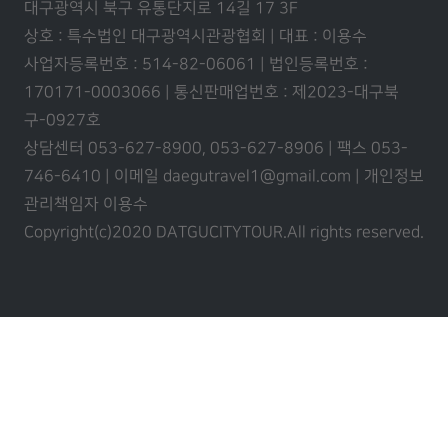
대구광역시 북구 유통단지로 14길 17 3F
상호 : 특수법인 대구광역시관광협회 | 대표 : 이용수
사업자등록번호 : 514-82-06061 | 법인등록번호 :
170171-0003066 | 통신판매업번호 : 제2023-대구북
구-0927호
상담센터 053-627-8900, 053-627-8906 | 팩스 053-
746-6410 | 이메일 daegutravel1@gmail.com | 개인정보
관리책임자 이용수
Copyright(c)2020 DATGUCITYTOUR.
All rights reserved.