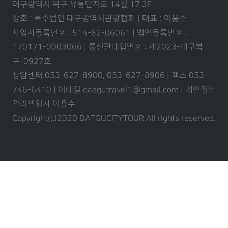
대구광역시 북구 유통단지로 14길 17 3F
상호 : 특수법인 대구광역시관광협회 | 대표 : 이용수
사업자등록번호 : 514-82-06061 | 법인등록번호 :
170171-0003066 | 통신판매업번호 : 제2023-대구북
구-0927호
상담센터 053-627-8900, 053-627-8906 | 팩스 053-
746-6410 | 이메일 daegutravel1@gmail.com | 개인정보
관리책임자 이용수
Copyright(c)2020 DATGUCITYTOUR.
All rights reserved.