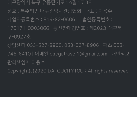
대구광역시 북구 유통단지로 14길 17 3F
상호 : 특수법인 대구광역시관광협회 | 대표 : 이용수
사업자등록번호 : 514-82-06061 | 법인등록번호 :
170171-0003066 | 통신판매업번호 : 제2023-대구북
구-0927호
상담센터 053-627-8900, 053-627-8906 | 팩스 053-
746-6410 | 이메일 daegutravel1@gmail.com | 개인정보
관리책임자 이용수
Copyright(c)2020 DATGUCITYTOUR.
All rights reserved.