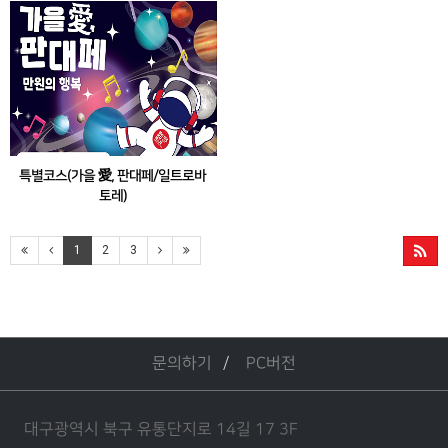
회:REFORMATION> 공연 관람 & 대구미술관
노 축제 참여
관람
특별코스(가을 愛, 판대페/일트로바
토레)
대구국제오페라축제 개막작<일트로바토레>
공연 관람 및 수성못 페스티벌 참여 코스
1
2
3
문의하기
PC버전
대구광역시 북구 유통단지로 14길 17 3F