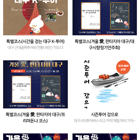
특별코스(시간을 걷는 대구 K-투어)
특별코스(겨울 愛, 판타지아 대구/대
구시향정기연주회)
대구 근대골목투어와 전통다방인 '미도다
방'에서 쌍화차를 즐겨요~
대구시립교향악단<겨울,다시 봄> 공연 및 대
구미술관 무료 관람
특별코스(겨울 愛, 판타지아 대구/프
시즌투어 강으로
리마돈나 코스)
대구시티투어버스 타고 카약 체험 하러 가자~
프리만돈나 공연 및 대구미술관 무료 관람