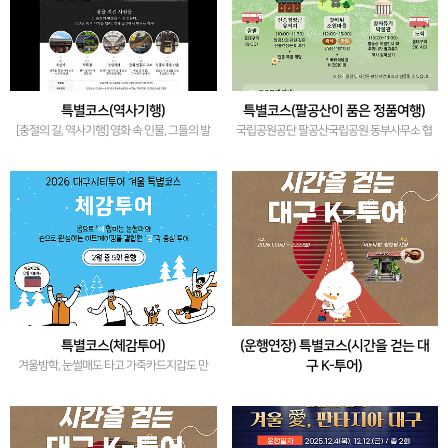
특별코스(역사기행)
특별코스(팔공산이 품은 정품여행)
[충절의 길, 역사기행] 영화 속 인물, 그들의 발
국립공원공단 팔공산국립공원 동부사무소 협
자취를 따라갈 수 있다면?
업 코스 2
특별코스(체감투어)
(운행연장) 특별코스(시간을 걷는 대
구 K-투어)
겨울방학, 눈썰매도 타고 가죽카드지갑도 만
들어보아요~
대구 근대골목투어와 전통다방인 '미도다
방'에서 쌍화차를 즐겨요~