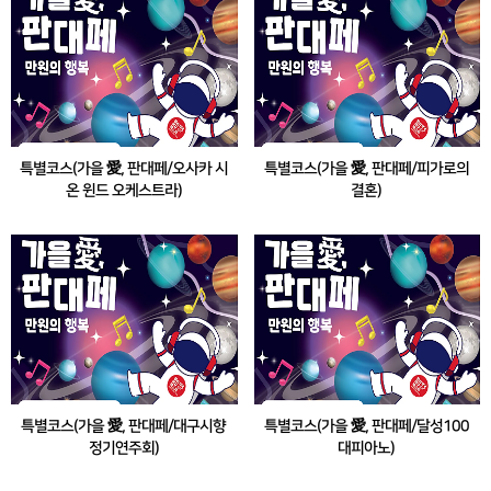
특별코스(가을 愛, 판대페/오사카 시
특별코스(가을 愛, 판대페/피가로의
온 윈드 오케스트라)
결혼)
<더 심포니홀 슈퍼 브라스 WITH 오사카 시온
대구오페라축제<피가로의 결혼> 공연 관람 &
윈드 오케스트라> 공연 관람 & 대구미술관 전
2025 대구정원박람회 참여
시 관람
특별코스(가을 愛, 판대페/대구시향
특별코스(가을 愛, 판대페/달성100
정기연주회)
대피아노)
대구시립교향악단<제519회 정기연주
2025 달성 대구현대미술제 & 달성100대피아