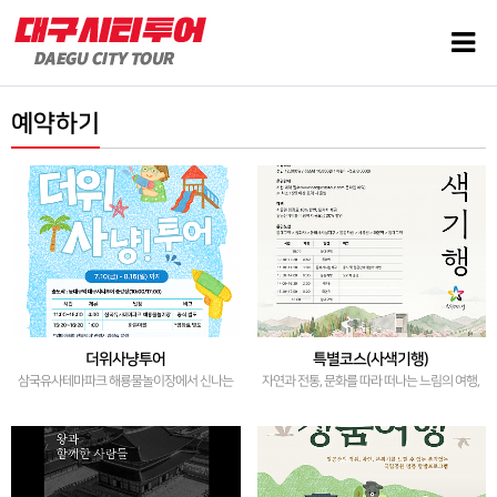
예약하기
더위사냥투어
특별코스(사색기행)
삼국유사테마파크 해룡물놀이장에서 신나는
자연과 전통, 문화를 따라 떠나는 느림의 여행,
물놀이를 !
사유의 시간