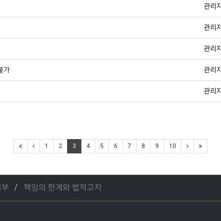
관리
관리
관리
불가
관리
관리
1
2
3
4
5
6
7
8
9
10
거부
책임의 한계와 법적고지