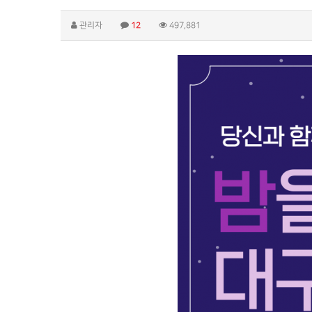
관리자
12
497,881