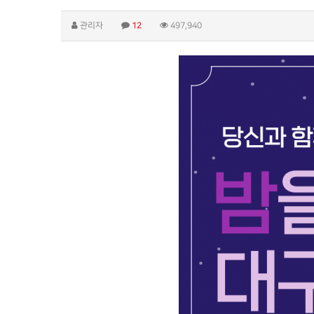
관리자
12
497,940