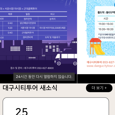
제휴 할인
순환코스
네이버 예약
한국어
영어
간체
번체
일본어
리플릿 다운로드
24
시간 동안 다시 열람하지 않습니다.
닫기
대구시티투어 새소식
더 보기 +
25