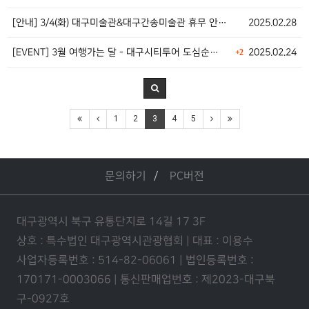
[안내] 3/4(화) 대구미술관&대구간송미술관 휴무 안…
2025.02.28
[EVENT] 3월 여행가는 달 - 대구시티투어 도심순…
2025.02.24
+2
1
2
3
4
5
문의하기
PC버전
대구광역시 북구 유통단지로 14길 17 3F
상호 : 특수법인 대구광역시관광협회 | 대표 : 이용수
사업자등록번호 : 514-82-06061 | 법인등록번호 :
170171-0003066 | 통신판매업번호 : 제2023-대구북
구-0927호