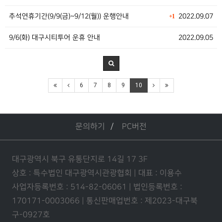
추석연휴기간(9/9(금)~9/12(월)) 운행안내
2022.09.07
+1
9/6(화) 대구시티투어 운휴 안내
2022.09.05
6
7
8
9
10
문의하기
PC버전
대구광역시 북구 유통단지로 14길 17 3F
상호 : 특수법인 대구광역시관광협회 | 대표 : 이용수
사업자등록번호 : 514-82-06061 | 법인등록번호 :
170171-0003066 | 통신판매업번호 : 제2023-대구북
구-0927호