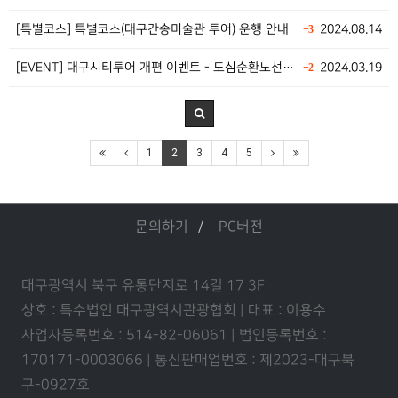
[특별코스] 특별코스(대구간송미술관 투어) 운행 안내
2024.08.14
+3
[EVENT] 대구시티투어 개편 이벤트 - 도심순환노선…
2024.03.19
+2
1
2
3
4
5
문의하기
PC버전
대구광역시 북구 유통단지로 14길 17 3F
상호 : 특수법인 대구광역시관광협회 | 대표 : 이용수
사업자등록번호 : 514-82-06061 | 법인등록번호 :
170171-0003066 | 통신판매업번호 : 제2023-대구북
구-0927호