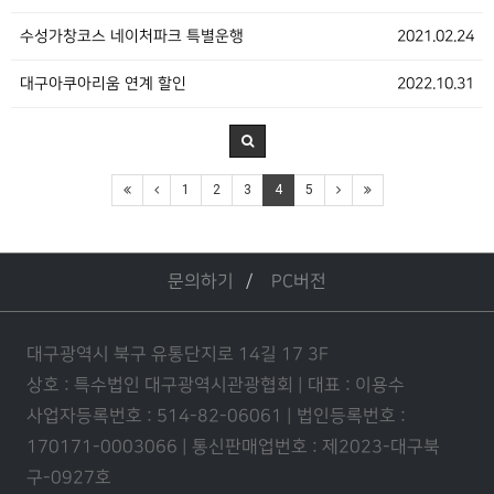
수성가창코스 네이처파크 특별운행
2021.02.24
대구아쿠아리움 연계 할인
2022.10.31
1
2
3
4
5
문의하기
PC버전
대구광역시 북구 유통단지로 14길 17 3F
상호 : 특수법인 대구광역시관광협회 | 대표 : 이용수
사업자등록번호 : 514-82-06061 | 법인등록번호 :
170171-0003066 | 통신판매업번호 : 제2023-대구북
구-0927호