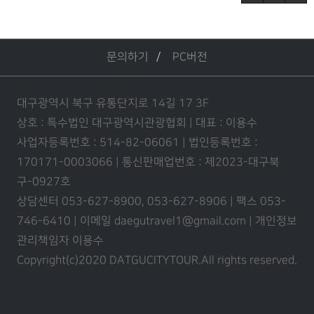
문의하기
PC버전
대구광역시 북구 유통단지로 14길 17 3F
상호 : 특수법인 대구광역시관광협회 | 대표 : 이용수
사업자등록번호 : 514-82-06061 | 법인등록번호 :
170171-0003066 | 통신판매업번호 : 제2023-대구북
구-0927호
상담센터 053-627-8900, 053-627-8906 | 팩스 053-
746-6410 | 이메일 daegutravel1@gmail.com | 개인정보
관리책임자 이용수
Copyright(c)2020 DATGUCITYTOUR.
All rights reserved.