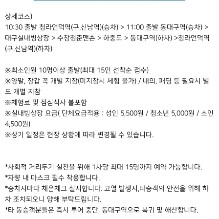
상세코스)
10:30 출발 청라언덕역(구.신남역)(승차) > 11:00 출발 동대구역(승차) >
대구실내빙상장 > 수창청춘맨숀 > 하중도 > 동대구역(하차) >청라언덕역
(구.신남역)(하차)
※최소인원 10명이상 출발(최대 15인 선착순 접수)
※양말, 장갑 꼭 개별 지참(미지참시 체험 불가) / 내의, 패딩 등 필요시 별
도 개별 지참
※체험료 및 점심식사 불포함
※실내빙상장 요금( 단체요금적용 : 성인 5,500원 / 청소년 5,000원 / 소인
4,500원)
※상기 일정은 현장 상황에 따라 변경될 수 있습니다.
*사회적 거리두기 실천을 위해 1차당 최대 15명까지 예약 가능합니다.
*차량 내 마스크 필수 착용합니다.
*승차시마다 체온체크 실시합니다. 고열 발생시,타승객의 안전을 위해 하
차 조치되오니 양해 부탁드립니다.
*타 동승객분들은 즉시 투어 중단, 동대구역으로 복귀 및 해산합니다.