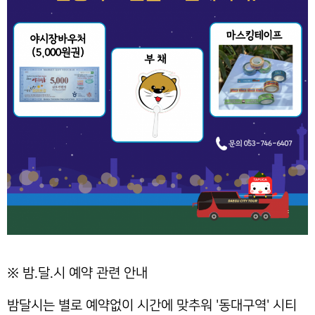
※ 밤.달.시 예약 관련 안내
밤달시는 별로 예약없이 시간에 맞추워 '동대구역' 시티