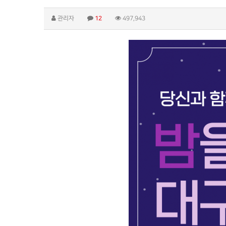
관리자
12
497,943