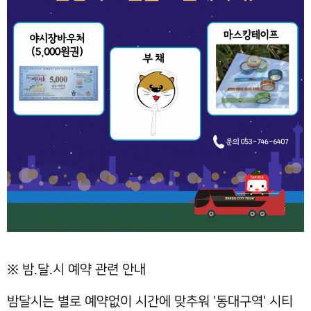
※ 밤.달.시 예약 관련 안내
밤달시는 별로 예약없이 시간에 맞추워 '동대구역' 시티