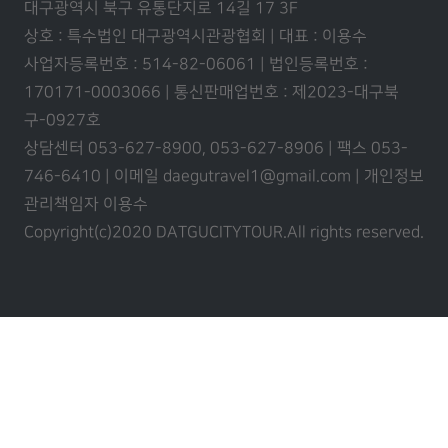
대구광역시 북구 유통단지로 14길 17 3F
상호 : 특수법인 대구광역시관광협회 | 대표 : 이용수
사업자등록번호 : 514-82-06061 | 법인등록번호 :
170171-0003066 | 통신판매업번호 : 제2023-대구북
구-0927호
상담센터 053-627-8900, 053-627-8906 | 팩스 053-
746-6410 | 이메일 daegutravel1@gmail.com | 개인정보
관리책임자 이용수
Copyright(c)2020 DATGUCITYTOUR.
All rights reserved.