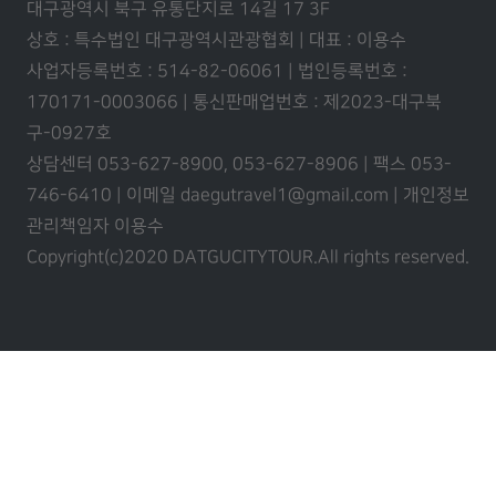
대구광역시 북구 유통단지로 14길 17 3F
상호 : 특수법인 대구광역시관광협회 | 대표 : 이용수
사업자등록번호 : 514-82-06061 | 법인등록번호 :
170171-0003066 | 통신판매업번호 : 제2023-대구북
구-0927호
상담센터 053-627-8900, 053-627-8906 | 팩스 053-
746-6410 | 이메일 daegutravel1@gmail.com | 개인정보
관리책임자 이용수
Copyright(c)2020 DATGUCITYTOUR.
All rights reserved.