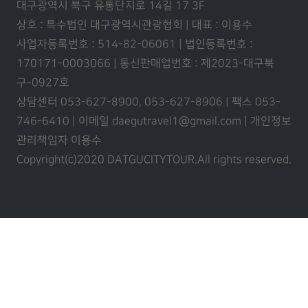
대구광역시 북구 유통단지로 14길 17 3F
상호 : 특수법인 대구광역시관광협회 | 대표 : 이용수
사업자등록번호 : 514-82-06061 | 법인등록번호 :
170171-0003066 | 통신판매업번호 : 제2023-대구북
구-0927호
상담센터 053-627-8900, 053-627-8906 | 팩스 053-
746-6410 | 이메일 daegutravel1@gmail.com | 개인정보
관리책임자 이용수
Copyright(c)2020 DATGUCITYTOUR.
All rights reserved.