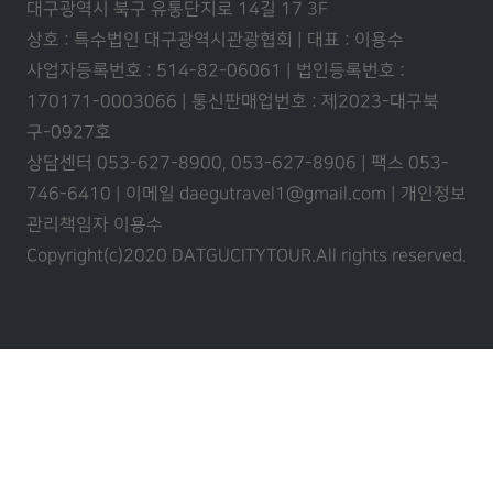
대구광역시 북구 유통단지로 14길 17 3F
상호 : 특수법인 대구광역시관광협회 | 대표 : 이용수
사업자등록번호 : 514-82-06061 | 법인등록번호 :
170171-0003066 | 통신판매업번호 : 제2023-대구북
구-0927호
상담센터 053-627-8900, 053-627-8906 | 팩스 053-
746-6410 | 이메일 daegutravel1@gmail.com | 개인정보
관리책임자 이용수
Copyright(c)2020 DATGUCITYTOUR.
All rights reserved.