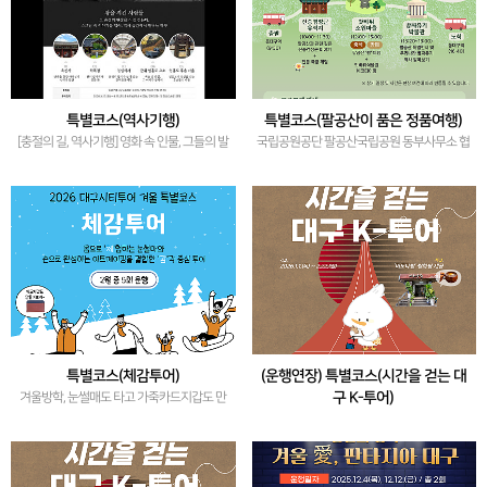
특별코스(역사기행)
특별코스(팔공산이 품은 정품여행)
[충절의 길, 역사기행] 영화 속 인물, 그들의 발
국립공원공단 팔공산국립공원 동부사무소 협
자취를 따라갈 수 있다면?
업 코스 2
특별코스(체감투어)
(운행연장) 특별코스(시간을 걷는 대
구 K-투어)
겨울방학, 눈썰매도 타고 가죽카드지갑도 만
들어보아요~
대구 근대골목투어와 전통다방인 '미도다
방'에서 쌍화차를 즐겨요~