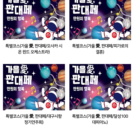
특별코스(가을 愛, 판대페/오사카 시
특별코스(가을 愛, 판대페/피가로의
온 윈드 오케스트라)
결혼)
<더 심포니홀 슈퍼 브라스 WITH 오사카 시온
대구오페라축제<피가로의 결혼> 공연 관람 &
윈드 오케스트라> 공연 관람 & 대구미술관 전
2025 대구정원박람회 참여
시 관람
특별코스(가을 愛, 판대페/대구시향
특별코스(가을 愛, 판대페/달성100
정기연주회)
대피아노)
대구시립교향악단<제519회 정기연주
2025 달성 대구현대미술제 & 달성100대피아