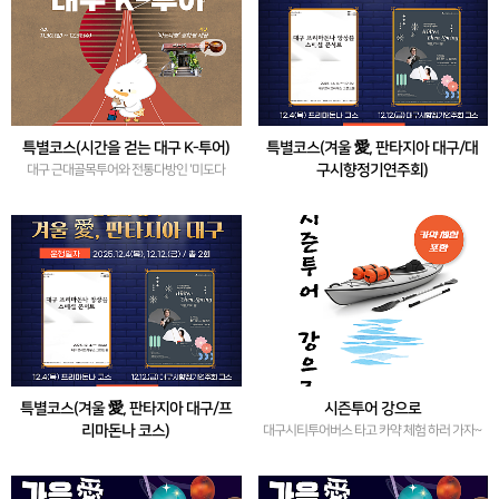
특별코스(시간을 걷는 대구 K-투어)
특별코스(겨울 愛, 판타지아 대구/대
구시향정기연주회)
대구 근대골목투어와 전통다방인 '미도다
방'에서 쌍화차를 즐겨요~
대구시립교향악단<겨울,다시 봄> 공연 및 대
구미술관 무료 관람
특별코스(겨울 愛, 판타지아 대구/프
시즌투어 강으로
리마돈나 코스)
대구시티투어버스 타고 카약 체험 하러 가자~
프리만돈나 공연 및 대구미술관 무료 관람