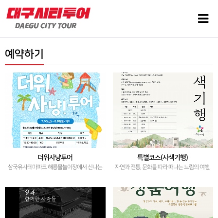
예약하기
더위사냥투어
특별코스(사색기행)
삼국유사테마파크 해룡물놀이장에서 신나는
자연과 전통, 문화를 따라 떠나는 느림의 여행,
물놀이를 !
사유의 시간