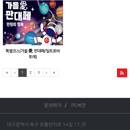
회:REFORMATION> 공연 관람 & 대구미술관
노 축제 참여
관람
특별코스(가을 愛, 판대페/일트로바
토레)
대구국제오페라축제 개막작<일트로바토레>
공연 관람 및 수성못 페스티벌 참여 코스
1
2
3
문의하기
PC버전
대구광역시 북구 유통단지로 14길 17 3F